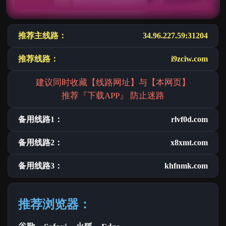
推荐主线路：
34.96.227.59:31204
推荐线路：
i9zciw.com
建议同时收藏【线路网址】与【本网页】
推荐『下载APP』 防止迷路
备用线路1：
rlvf0d.com
备用线路2：
x8xmt.com
备用线路3：
khfnmk.com
推荐浏览器：