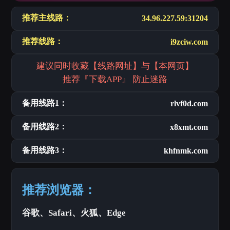
推荐主线路：
34.96.227.59:31204
推荐线路：
i9zciw.com
建议同时收藏【线路网址】与【本网页】
推荐『下载APP』 防止迷路
备用线路1：
rlvf0d.com
备用线路2：
x8xmt.com
备用线路3：
khfnmk.com
推荐浏览器：
谷歌、Safari、火狐、Edge